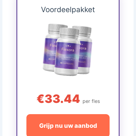
Voordeelpakket
€33.44
per fles
Grijp nu uw aanbod