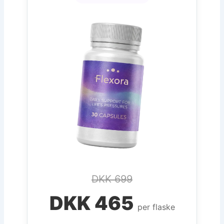
DKK 699
DKK 465
per flaske