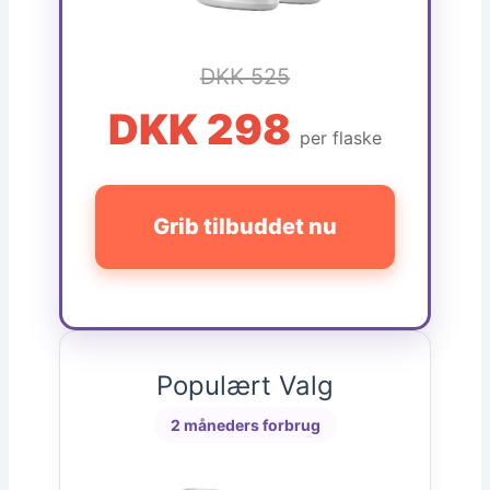
DKK 525
DKK 298
per flaske
Grib tilbuddet nu
Populært Valg
2 måneders forbrug