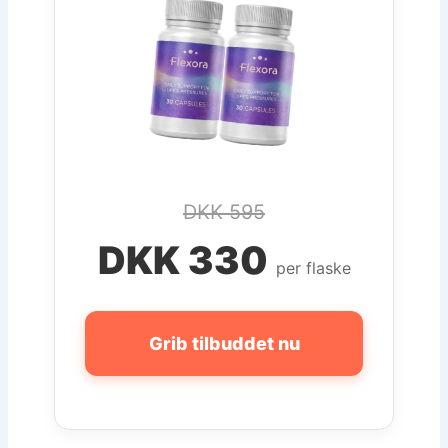
DKK 595
DKK 330
per flaske
Grib tilbuddet nu